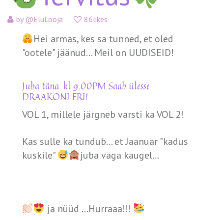
by
@EluLooja
86likes
Hei armas, kes sa tunned, et oled
"ootele" jäänud... Meil on UUDISEID!
Juba täna kl 9.00PM Saab ülesse
DRAAKONI ERI!
VOL 1, millele järgneb varsti ka VOL 2!
Kas sulle ka tundub... et Jaanuar "kadus
kuskile"
juba väga kaugel...
ja nüüd ...Hurraaa!!!