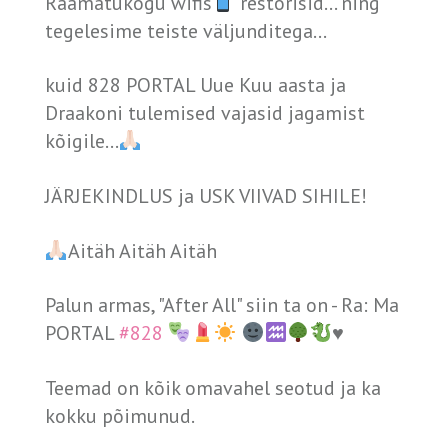
Raamatukogu wifis
restorisid... ning
tegelesime teiste väljunditega...
kuid 828 PORTAL Uue Kuu aasta ja
Draakoni tulemised vajasid jagamist
kõigile...
JÄRJEKINDLUS ja USK VIIVAD SIHILE!
Aitäh Aitäh Aitäh
Palun armas, "After All" siin ta on - Ra: Ma
PORTAL
#828
♥️
Teemad on kõik omavahel seotud ja ka
kokku põimunud.