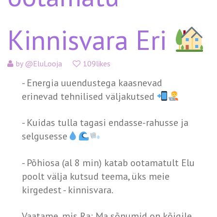
Kinnisvara Eri
by
@EluLooja
109likes
- Energia uuendustega kaasnevad
erinevad tehnilised väljakutsed
- Kuidas tulla tagasi endasse-rahusse ja
selgusesse
- Põhiosa (al 8 min) katab ootamatult Elu
poolt välja kutsud teema, üks meie
kirgedest - kinnisvara.
Vaatame, mis Ra: Ma sõnumid on kõigile,