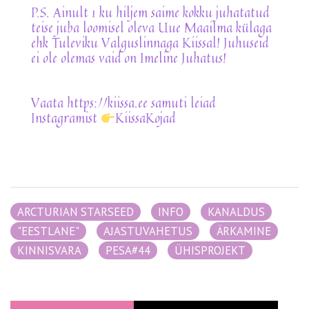
P.S. Ainult 1 ku hiljem saime kokku juhatatud
teise juba loomisel oleva Uue Maailma külaga
ehk Tuleviku Valguslinnaga Kiissal! Juhuseid
ei ole olemas vaid on Imeline Juhatus!
Vaata https://kiissa.ee samuti leiad
Instagramist
KiissaKojad
ARCTURIAN STARSEED
INFO
KANALDUS
"EESTLANE"
AJASTUVAHETUS
ÄRKAMINE
KINNISVARA
PESA#44
ÜHISPROJEKT