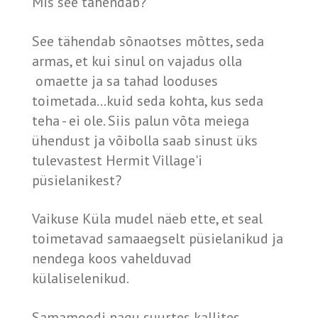
Mis see tähendab?
See tähendab sõnaotses mõttes, seda
armas, et kui sinul on vajadus olla
omaette ja sa tahad looduses
toimetada...kuid seda kohta, kus seda
teha - ei ole. Siis palun võta meiega
ühendust ja võibolla saab sinust üks
tulevastest Hermit Village'i
püsielanikest?
Vaikuse Küla mudel näeb ette, et seal
toimetavad samaaegselt püsielanikud ja
nendega koos vahelduvad
külaliselenikud.
Samamoodi nagu suurtes kallites