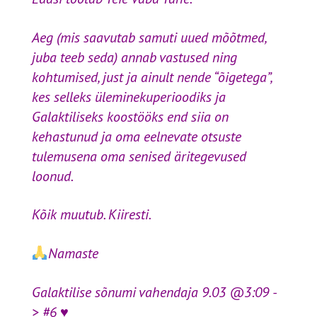
Aeg (mis saavutab samuti uued mõõtmed,
juba teeb seda) annab vastused ning
kohtumised, just ja ainult nende “õigetega”,
kes selleks üleminekuperioodiks ja
Galaktiliseks koostööks end siia on
kehastunud ja oma eelnevate otsuste
tulemusena oma senised äritegevused
loonud.
Kõik muutub. Kiiresti.
Namaste
Galaktilise sõnumi vahendaja 9.03 @3:09 -
> #6 ♥️