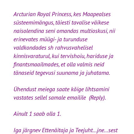
Arcturian Royal Princess, kes Maapealses
süsteemimängus,
täiesti tavalise väikese
naisolendina
seni omandas multioskusi, nii
erinevates müügi- ja turunduse
valdkondades sh rahvusvahelisel
kinnisvaraturul, kui tervishoiu, hariduse ja
finantsmaailmades, et olla valmis neid
tänaseid tegevusi suunama ja juhatama.
Ühendust meiega saate kõige lihtsamini
vastates sellel samale emailile (Reply).
Ainult 1 saab olla 1.
Iga järgnev Ettenäitaja ja Teejuht…jne…sest