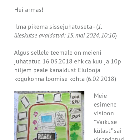
Hei armas!
Ilma pikema sissejuhatuseta - (
1.
üleskutse avaldatud: 15. mai 2024, 10:10
)
Algus sellele teemale on meieni
juhatatud 16.03.2018 ehk ca kuu ja 10p
hiljem peale kanaldust Elulooja
kogukonna loomise kohta (6.02.2018)
Meie
esimene
visioon
"Vaikuse
külast" sai
visandatud