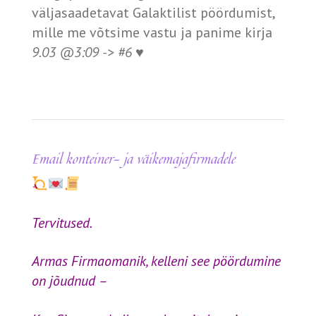
väljasaadetavat Galaktilist pöördumist,
mille me võtsime vastu ja panime kirja
9.03 @3:09 ->
#6 ♥️
Email konteiner- ja väikemajafirmadele
Tervitused.
Armas Firmaomanik,
kelleni see pöördumine
on jõudnud –