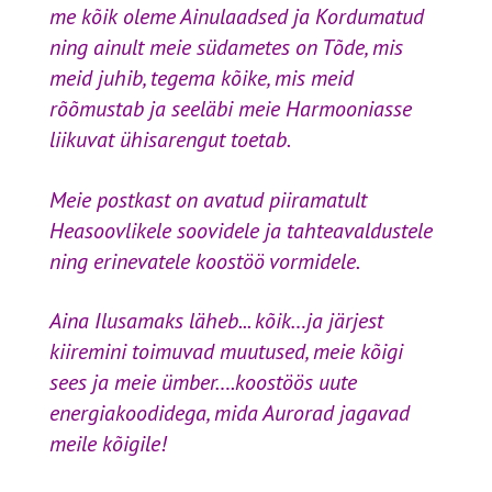
me kõik oleme Ainulaadsed ja Kordumatud
ning ainult meie südametes on Tõde, mis
meid juhib, tegema kõike, mis meid
rõõmustab ja seeläbi meie Harmooniasse
liikuvat ühisarengut toetab.
Meie postkast on avatud piiramatult
Heasoovlikele soovidele ja tahteavaldustele
ning erinevatele koostöö vormidele.
Aina Ilusamaks läheb... kõik
…ja järjest
kiiremini toimuvad muutused, meie kõigi
sees ja meie ümber….koostöös uute
energiakoodidega, mida Aurorad jagavad
meile kõigile!