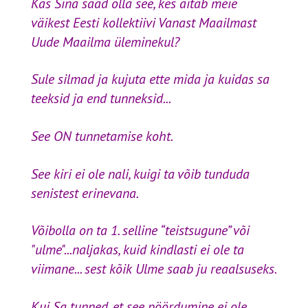
Kas Sina saad olla see, kes aitab meie
väikest Eesti kollektiivi Vanast Maailmast
Uude Maailma üleminekul?
Sule silmad ja kujuta ette mida ja kuidas sa
teeksid ja end tunneksid...
See ON tunnetamise koht.
See kiri ei ole nali, kuigi ta võib tunduda
senistest erinevana.
Võibolla on ta 1. selline “teistsugune” või
"ulme"...naljakas, kuid kindlasti ei ole ta
viimane... sest kõik Ulme saab ju reaalsuseks.
Kui Sa tunned, et see pöördumine ei ole