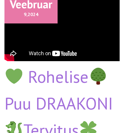
Veebruar
9,
2024
Rohelise
Puu DRAAKONI
Tervitus