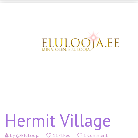
Hermit Village
by
@EluLooja
117likes
1
Comment