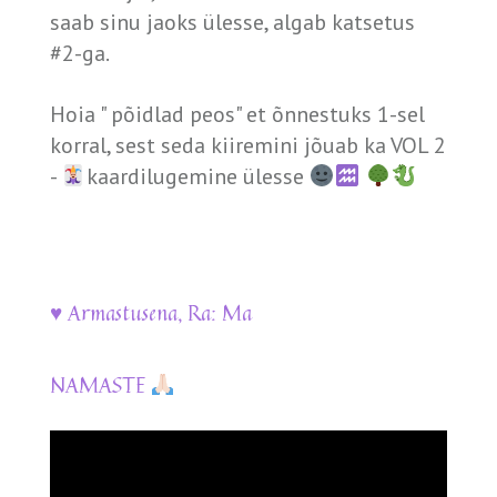
saab sinu jaoks ülesse, algab katsetus
#2-ga.
Hoia " põidlad peos" et õnnestuks 1-sel
korral, sest seda kiiremini jõuab ka VOL 2
-
kaardilugemine ülesse
♥️ Armastusena, Ra: Ma
NAMASTE