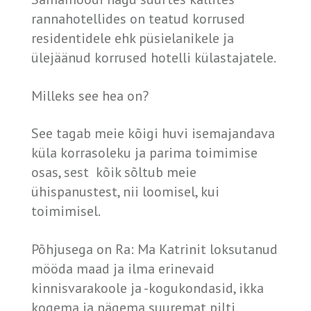
rannahotellides on teatud korrused
residentidele ehk püsielanikele ja
ülejäänud korrused hotelli külastajatele.
Milleks see hea on?
See tagab meie kõigi huvi isemajandava
küla korrasoleku ja parima toimimise
osas, sest kõik sõltub meie
ühispanustest, nii loomisel, kui
toimimisel.
Põhjusega on Ra: Ma Katrinit loksutanud
mööda maad ja ilma erinevaid
kinnisvarakoole ja -kogukondasid, ikka
kogema ja nägema suuremat pilti.