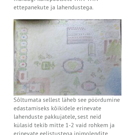
ettepanekute ja lahendustega.
Sõltumata sellest läheb see pöördumine
edastamiseks kõikidele erinevate
lahenduste pakkujatele, sest neid
külasid tekib mitte 1-2 vaid rohkem ja
erinevate eelistustega inimolendite