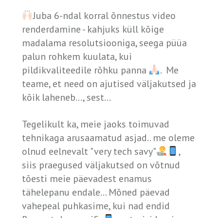
Juba 6-ndal korral õnnestus video
renderdamine - kahjuks küll kõige
madalama resolutsiooniga, seega püüa
palun rohkem kuulata, kui
pildikvaliteedile rõhku panna
. Me
teame, et need on ajutised väljakutsed ja
kõik laheneb..., sest...
Tegelikult ka, meie jaoks toimuvad
tehnikaga arusaamatud asjad.. me oleme
olnud eelnevalt "very tech savy"
,
siis praegused väljakutsed on võtnud
tõesti meie päevadest enamus
tähelepanu endale... Mõned päevad
vahepeal puhkasime, kui nad endid