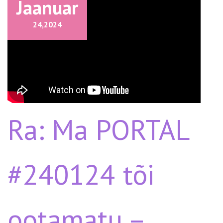
Jaanuar
24,
2024
Ra: Ma PORTAL
#240124 tõi
ootamatu –