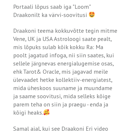
Portaali lõpus saab iga "Loom"
Draakonilt ka värvi-soovitusi
Draakoni teema kokkuvõtte tegin mitme
Vene, UK ja USA Astroloogi saate pealt,
mis lõpuks sulab kõik kokku Ra: Ma
poolt jagatud infoga, nii siin saates, kui
sellele järgnevas energialugemise osas,
ehk Tarot& Oracle, mis jagavad meile
ülevaadet hetke kollektiiv-energiatest,
mida üheskoos suuname ja muundame
ja saame soovitusi, mida selleks kõige
parem teha on siin ja praegu - enda ja
kõigi heaks.
Samal ajal, kui see Draakoni Eri video