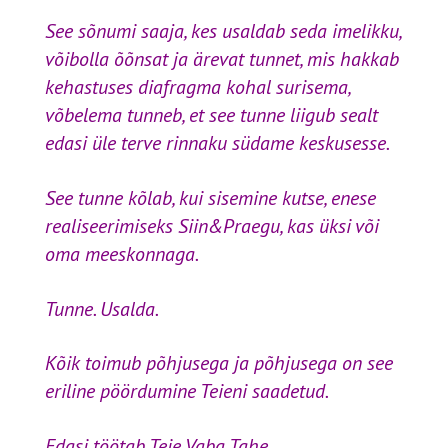
See sõnumi saaja, kes usaldab seda imelikku,
võibolla õõnsat ja ärevat tunnet, mis hakkab
kehastuses diafragma kohal surisema,
võbelema tunneb, et see tunne liigub sealt
edasi üle terve rinnaku südame keskusesse.
See tunne kõlab, kui sisemine kutse, enese
realiseerimiseks Siin&Praegu, kas üksi või
oma meeskonnaga.
Tunne. Usalda.
Kõik toimub põhjusega ja põhjusega on see
eriline pöördumine Teieni saadetud.
Edasi töötab Teie Vaba Tahe.