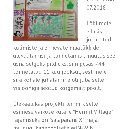
07.2018
Läbi meie
edasiste
juhatatud
kolimiste ja erinevate maatükkide
ülevaatamisi ja tunnetamisi, muutus see
üsna selgeks pildidks, siin pesas #44
toimetatud 11 kuu jooksul, sest meie
siia kohale juhatamine oli juba selle
visiooniga seotud kõrgemalt poolt.
Ülekaalukas projekti lemmik selle
esimese vaikuse küla e "Hermit Village"
rajamiseks on "salapärane X" maja,
muidugi kahepoolsete WIN-WIN