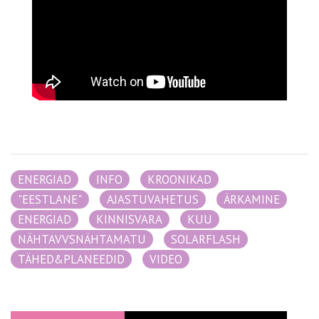
ENERGIAD
INFO
KROONIKAD
"EESTLANE"
AJASTUVAHETUS
ÄRKAMINE
ENERGIAD
KINNISVARA
KUU
NÄHTAVVSNÄHTAMATU
SOLARFLASH
TÄHED&PLANEEDID
VIDEO