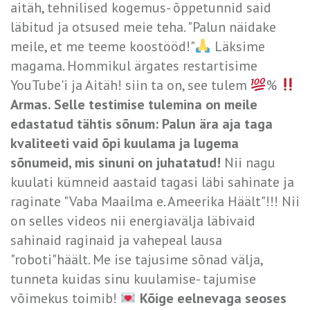
aitäh, tehnilised kogemus- õppetunnid said
läbitud ja otsused meie teha. "Palun näidake
meile, et me teeme koostööd!"
Läksime
magama. Hommikul ärgates restartisime
YouTube'i ja Aitäh! siin ta on, see tulem
%
Armas. Selle testimise tulemina on meile
edastatud tähtis sõnum: Palun ära aja taga
kvaliteeti vaid õpi kuulama ja lugema
sõnumeid, mis sinuni on juhatatud!
Nii nagu
kuulati kümneid aastaid tagasi läbi sahinate ja
raginate "Vaba Maailma e. Ameerika Häält"!!! Nii
on selles videos nii energiavälja läbivaid
sahinaid raginaid ja vahepeal lausa
"roboti"häält. Me ise tajusime sõnad välja,
tunneta kuidas sinu kuulamise- tajumise
võimekus toimib!
Kõige eelnevaga seoses