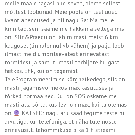
meile maale tagasi pudisevad, oleme sellest
mõttest loobunud. Meie poole on teel uued
kvantlahendused ja nii nagu Ra: Ma meile
kinnitab, seni saame me hakkama sellega mis
on! Siin&Praegu on lähim mast meist 6 km
kaugusel (linnulennul vb vähem) ja palju loeb
ilmast meid ümbritsevatest erinevatest
tormidest ja samuti masti tarbijate hulgast
hetkes. Ehk, kui on tegemist
TeleProgrammeerimise kõrghetkedega, siis on
masti jagamisvõimekus max kasutuses ja
tõrked normaalsed. Kui on SOS oskame me
masti alla sõita, kus levi on max, kui ta olemas
on.
KATSED: nagu aru saad tegime teste nii
arvutiga, kui telefoniga, et näha tulemuste
erinevusi. Eilehommikuse pika 1 h streami