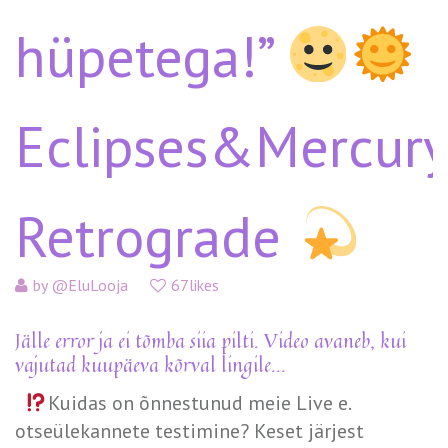
hüpetega!”
Eclipses&Mercury
Retrograde
by
@EluLooja
67likes
Jälle error ja ei tõmba siia pilti. Video avaneb, kui
vajutad kuupäeva kõrval lingile...
Kuidas on õnnestunud meie Live e.
otseülekannete testimine? Keset järjest