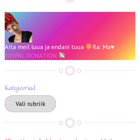
Aita meil luua ja endani tuua
Ra: Ma♥️
PAYPAL DONATION
Kategooriad
Kategooriad