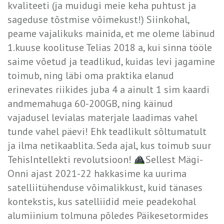
kvaliteeti (ja muidugi meie keha puhtust ja
sageduse tõstmise võimekust!) Siinkohal,
peame vajalikuks mainida, et me oleme läbinud
1.kuuse koolituse Telias 2018 a, kui sinna tööle
saime võetud ja teadlikud, kuidas levi jagamine
toimub, ning läbi oma praktika elanud
erinevates riikides juba 4 a ainult 1 sim kaardi
andmemahuga 60-200GB, ning käinud
vajadusel levialas materjale laadimas vahel
tunde vahel päevi! Ehk teadlikult sõltumatult
ja ilma netikaablita. Seda ajal, kus toimub suur
TehisIntellekti revolutsioon!
Sellest Mägi-
Onni ajast 2021-22 hakkasime ka uurima
satelliitühenduse võimalikkust, kuid tänases
kontekstis, kus satelliidid meie peadekohal
alumiinium tolmuna põledes Päikesetormides