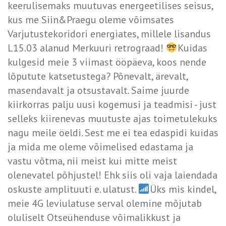
keerulisemaks muutuvas energeetilises seisus,
kus me Siin&Praegu oleme võimsates
Varjutustekoridori energiates, millele lisandus
L15.03 alanud Merkuuri retrograad!
Kuidas
kulgesid meie 3 viimast ööpäeva, koos nende
lõputute katsetustega? Põnevalt, ärevalt,
masendavalt ja otsustavalt. Saime juurde
kiirkorras palju uusi kogemusi ja teadmisi - just
selleks kiirenevas muutuste ajas toimetulekuks
nagu meile öeldi. Sest me ei tea edaspidi kuidas
ja mida me oleme võimelised edastama ja
vastu võtma, nii meist kui mitte meist
olenevatel põhjustel! Ehk siis oli vaja laiendada
oskuste amplituuti e. ulatust.
Üks mis kindel,
meie 4G leviulatuse serval olemine mõjutab
oluliselt Otseühenduse võimalikkust ja