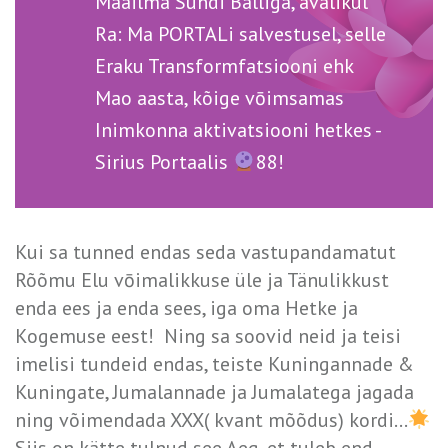
Maailma Sündi Balliga, avalikul
Ra: Ma PORTALi salvestusel, selle
Eraku Transformfatsiooni ehk
Mao aasta, kõige vōimsamas
Inimkonna aktivatsiooni hetkes -
Sirius Portaalis
88!
Kui sa tunned endas seda vastupandamatut
Rõõmu Elu vōimalikkuse üle ja Tänulikkust
enda ees ja enda sees, iga oma Hetke ja
Kogemuse eest!
Ning sa soovid neid ja teisi
imelisi tundeid endas, teiste Kuningannade &
Kuningate, Jumalannade ja Jumalatega jagada
ning võimendada XXX( kvant mõõdus) kordi…
Siis on kätte tulnud see Aeg, et tuleb end