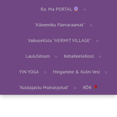
Ra: Ma PORTAL
“Alkeemiku Päevaraamat”
VaikuseKüla “HERMIT VILLAGE”
LauluSõnum
KehaKeeleKool
YIN YOGA
Hingamine & Külm Vesi
“Kuldajastu Muinasjutud”
RÕR