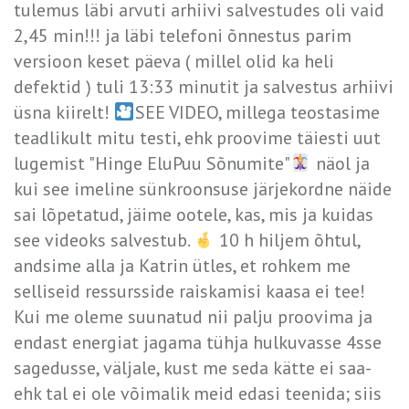
tulemus läbi arvuti arhiivi salvestudes oli vaid
2,45 min!!! ja läbi telefoni õnnestus parim
versioon keset päeva ( millel olid ka heli
defektid ) tuli 13:33 minutit ja salvestus arhiivi
üsna kiirelt!
SEE VIDEO, millega teostasime
teadlikult mitu testi, ehk proovime täiesti uut
lugemist "Hinge EluPuu Sõnumite"
näol ja
kui see imeline sünkroonsuse järjekordne näide
sai lõpetatud, jäime ootele, kas, mis ja kuidas
see videoks salvestub.
10 h hiljem õhtul,
andsime alla ja Katrin ütles, et rohkem me
selliseid ressursside raiskamisi kaasa ei tee!
Kui me oleme suunatud nii palju proovima ja
endast energiat jagama tühja hulkuvasse 4sse
sagedusse, väljale, kust me seda kätte ei saa-
ehk tal ei ole võimalik meid edasi teenida; siis