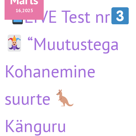
LIVE Test nr
!
16,
2025
“Muutustega
Kohanemine
suurte
Känguru