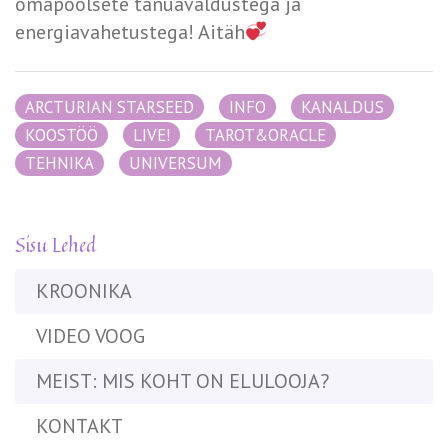
omapoolsete tänuavaldustega ja
energiavahetustega! Aitäh
ARCTURIAN STARSEED
INFO
KANALDUS
KOOSTÖÖ
LIVE!
TAROT&ORACLE
TEHNIKA
UNIVERSUM
Sisu Lehed
KROONIKA
VIDEO VOOG
MEIST: MIS KOHT ON ELULOOJA?
KONTAKT