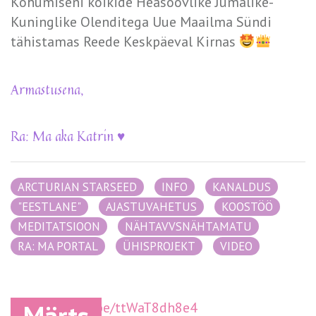
Kohumiseni kõikide Heasoovlike Jumalike-
Kuninglike Olenditega Uue Maailma Sündi
tähistamas Reede Keskpäeval Kirnas
Armastusena,
Ra: Ma aka Katrin ♥️
ARCTURIAN STARSEED
INFO
KANALDUS
"EESTLANE"
AJASTUVAHETUS
KOOSTÖÖ
MEDITATSIOON
NÄHTAVVSNÄHTAMATU
RA: MA PORTAL
ÜHISPROJEKT
VIDEO
https://youtu.be/ttWaT8dh8e4
Märts