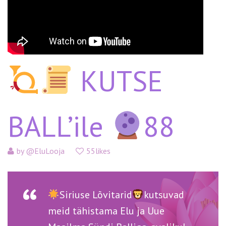
KUTSE
BALL’ile
88
by
@EluLooja
55likes
Siriuse Lõvitarid
kutsuvad
meid tähistama Elu ja Uue