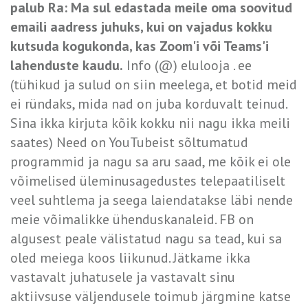
palub Ra: Ma sul edastada meile oma soovitud
emaili aadress juhuks, kui on vajadus kokku
kutsuda kogukonda, kas Zoom'i või Teams'i
lahenduste kaudu.
Info (@) elulooja . ee
(tühikud ja sulud on siin meelega, et botid meid
ei ründaks, mida nad on juba korduvalt teinud.
Sina ikka kirjuta kõik kokku nii nagu ikka meili
saates) Need on YouTubeist sõltumatud
programmid ja nagu sa aru saad, me kõik ei ole
võimelised üleminusagedustes telepaatiliselt
veel suhtlema ja seega laiendatakse läbi nende
meie võimalikke ühenduskanaleid. FB on
algusest peale välistatud nagu sa tead, kui sa
oled meiega koos liikunud. Jätkame ikka
vastavalt juhatusele ja vastavalt sinu
aktiivsuse väljendusele toimub järgmine katse