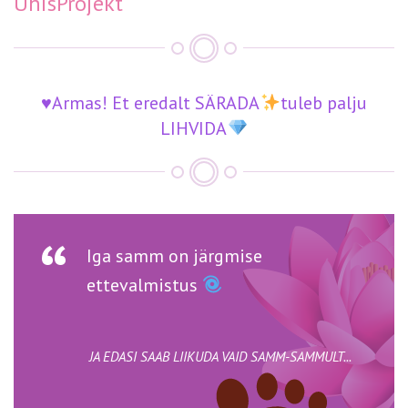
ÜhisProjekt
♥️Armas! Et eredalt SÄRADA
tuleb palju
LIHVIDA
Iga samm on järgmise
ettevalmistus
JA EDASI SAAB LIIKUDA VAID SAMM-SAMMULT...