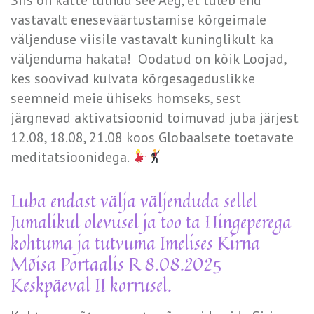
vastavalt eneseväärtustamise kõrgeimale
väljenduse viisile vastavalt kuninglikult ka
väljenduma hakata!
Oodatud on kõik Loojad,
kes soovivad külvata kõrgesageduslikke
seemneid meie ühiseks homseks, sest
järgnevad aktivatsioonid toimuvad juba järjest
12.08, 18.08, 21.08 koos Globaalsete toetavate
meditatsioonidega.
Luba endast välja väljenduda sellel
Jumalikul olevusel ja too ta Hingeperega
kohtuma ja tutvuma Imelises Kirna
Mõisa Portaalis R 8.08.2025
Keskpäeval II korrusel.