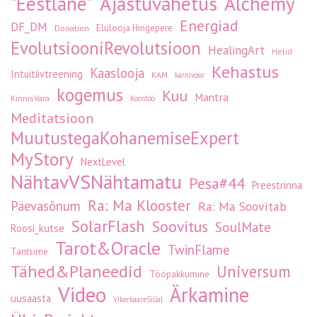
Ajastuvahetus
Alchemy
"Eestlane"
Energiad
DF_DM
Elulooja Hingepere
Donation
EvolutsiooniRevolutsioon
HealingArt
Helid
Kehastus
Kaaslooja
Intuitiivtreening
KAM
karnivoor
kogemus
Kuu
Mantra
KinnisVara
Koostöö
Meditatsioon
MuutustegaKohanemiseExpert
MyStory
NextLevel
NähtavVSNähtamatu
Pesa#44
Preestrinna
Ra: Ma Klooster
Päevasõnum
Ra: Ma Soovitab
SolarFlash
Soovitus
SoulMate
Roosi_kutse
Tarot&Oracle
TwinFlame
Tantsime
Tähed&Planeedid
Universum
Tööpakkumine
Video
Ärkamine
uusaasta
VikerkaareSillal