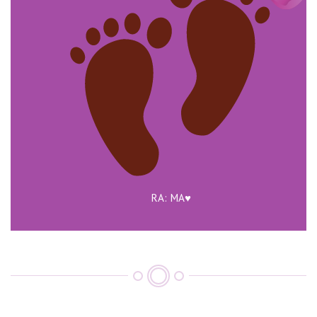
RA: MA
♥️