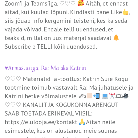
Zoom'i ja Teams'iga. ♡♡♡
Aitäh, et ennast
aitad, kui kuulad lõpuni. Kindlasti pane Like
,
siis jõuab info kergemini teisteni, kes ka seda
vajada võivad. Endale telli uuendused, et
teaksid, millal on uus materjal saadaval
Subscribe e TELLI kõik uuendused.
♥️Armastusega, Ra: Ma aka Katrin
♡♡♡ Materialid ja -töötlus: Katrin Suie Kogu
tootmine toimub vastavalt Ra: Ma juhatusele ja
Katrini hetke võimalustele. ✍
🎞
♡♡♡ KANALIT JA KOGUKONNA ARENGUT
SAAB TOETADA ERINEVAL VIISIL:
https://elulooja.ee/kontakt
Aitäh neile
esimestele, kes on alustanud meie suunas