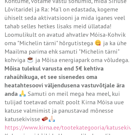
Kohtume, võtame vastu sõnumid, mida Siriuse
Lõvitaridel ja Ra: Ma’l on edastada, kogeme
ühiselt seda aktivatsiooni ja mida iganes veel
tahab selles hetkes lisaks meid üllatada!
Loomulikult on avatud ahvatlev Móisa-Kohvik
oma "Michelin tärni" hõrgutistega
ja ka ühe
Maailma parima ehk samuti "Michelin tärni"
kohviga
ja Mõisa energiapark oma võludega.
Mõisa tulekul varusta end 5€ kehtiva
rahaühikuga, et see sisenedes oma
heatahtesoovi väljendusena vastuvõtjale ära
anda
Samuti on meil mega hea meel, kui
tulijad toetavad omalt poolt Kirna Móisa uue
katuse valmimist ja panustavad mõnesse
katusekivisse
https://www.kirna.ee/tootekategooria/katusekivi